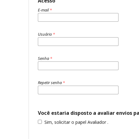
Acesso
E-mail
*
Usuário
*
Senha
*
Repetir senha
*
Você estaria disposto a avaliar envios p
Sim, solicitar o papel Avaliador .