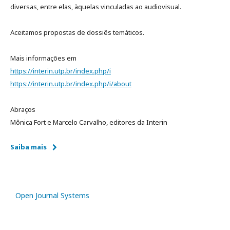
diversas, entre elas, àquelas vinculadas ao audiovisual.
Aceitamos propostas de dossiês temáticos.
Mais informações em
https://interin.utp.br/index.php/i
https://interin.utp.br/index.php/i/about
Abraços
Mônica Fort e Marcelo Carvalho, editores da Interin
Saiba mais
Open Journal Systems