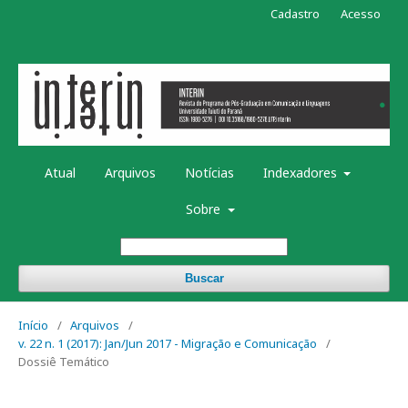
Cadastro
Acesso
Atual
Arquivos
Notícias
Indexadores
Sobre
Buscar
Início
/
Arquivos
/
v. 22 n. 1 (2017): Jan/Jun 2017 - Migração e Comunicação
/
Dossiê Temático