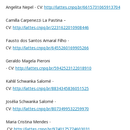
Angelita Nepel - CV:
http://lattes.cnpq.br/6615731065913704
Camilla Carpenezzi La Pastina –
CV:
http://lattes.cnpq.br/2231622010908446
Fausto dos Santos Amaral Filho -
CV:
http://lattes.cnpq.br/6455260169905266
Geraldo Magela Pieroni
- CV:
http://lattes.cnpq.br/5942523122018910
Kahlil Schwanka Salomé -
CV:
http://lattes.cnpq.br/8834345836051525
Josélia Schwanka Salomé -
CV:
http://lattes.cnpq.br/8073499532259970
Maria Cristina Mendes -
CV:
http://lattes.cnpq.br/9740175774603031