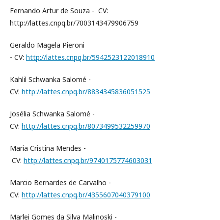
Fernando Artur de Souza - CV:
http://lattes.cnpq.br/7003143479906759
Geraldo Magela Pieroni
- CV:
http://lattes.cnpq.br/5942523122018910
Kahlil Schwanka Salomé -
CV:
http://lattes.cnpq.br/8834345836051525
Josélia Schwanka Salomé -
CV:
http://lattes.cnpq.br/8073499532259970
Maria Cristina Mendes -
CV:
http://lattes.cnpq.br/9740175774603031
Marcio Bernardes de Carvalho -
CV:
http://lattes.cnpq.br/4355607040379100
Marlei Gomes da Silva Malinoski -