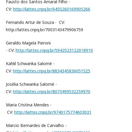
Fausto dos Santos Amaral Filho -
CV:
http://lattes.cnpq.br/6455260169905266
Fernando Artur de Souza - CV:
http://lattes.cnpq.br/7003143479906759
Geraldo Magela Pieroni
- CV:
http://lattes.cnpq.br/5942523122018910
Kahlil Schwanka Salomé -
CV:
http://lattes.cnpq.br/8834345836051525
Josélia Schwanka Salomé -
CV:
http://lattes.cnpq.br/8073499532259970
Maria Cristina Mendes -
CV:
http://lattes.cnpq.br/9740175774603031
Marcio Bernardes de Carvalho -