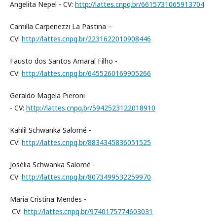
Angelita Nepel - CV:
http://lattes.cnpq.br/6615731065913704
Camilla Carpenezzi La Pastina –
CV:
http://lattes.cnpq.br/2231622010908446
Fausto dos Santos Amaral Filho -
CV:
http://lattes.cnpq.br/6455260169905266
Geraldo Magela Pieroni
- CV:
http://lattes.cnpq.br/5942523122018910
Kahlil Schwanka Salomé -
CV:
http://lattes.cnpq.br/8834345836051525
Josélia Schwanka Salomé -
CV:
http://lattes.cnpq.br/8073499532259970
Maria Cristina Mendes -
CV:
http://lattes.cnpq.br/9740175774603031