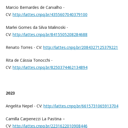
Marcio Bernardes de Carvalho -
CV:
http://lattes.cnpq.br/4355607040379100
Marlei Gomes da Silva Malinoski -
CV:
http://lattes.cnpq.br/8415505208284688
Renato Torres - CV:
http://lattes.cnpq.br/2084327125379221
Rita de Cássia Tonocchi -
CV:
http://lattes.cnpq.br/8250374462134894
2023
Angelita Nepel - CV:
http://lattes.cnpq.br/6615731065913704
Camilla Carpenezzi La Pastina –
CV:
http://lattes.cnpq.br/2231622010908446