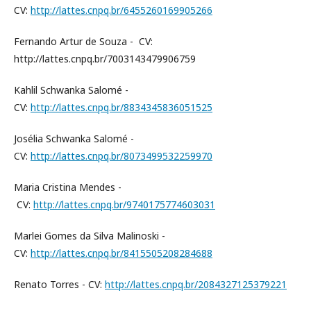
CV:
http://lattes.cnpq.br/6455260169905266
Fernando Artur de Souza - CV:
http://lattes.cnpq.br/7003143479906759
Kahlil Schwanka Salomé -
CV:
http://lattes.cnpq.br/8834345836051525
Josélia Schwanka Salomé -
CV:
http://lattes.cnpq.br/8073499532259970
Maria Cristina Mendes -
CV:
http://lattes.cnpq.br/9740175774603031
Marlei Gomes da Silva Malinoski -
CV:
http://lattes.cnpq.br/8415505208284688
Renato Torres - CV:
http://lattes.cnpq.br/2084327125379221