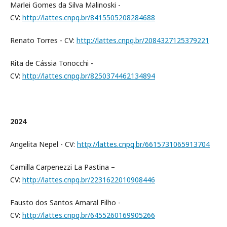
Marlei Gomes da Silva Malinoski -
CV:
http://lattes.cnpq.br/8415505208284688
Renato Torres - CV:
http://lattes.cnpq.br/2084327125379221
Rita de Cássia Tonocchi -
CV:
http://lattes.cnpq.br/8250374462134894
2024
Angelita Nepel - CV:
http://lattes.cnpq.br/6615731065913704
Camilla Carpenezzi La Pastina –
CV:
http://lattes.cnpq.br/2231622010908446
Fausto dos Santos Amaral Filho -
CV:
http://lattes.cnpq.br/6455260169905266