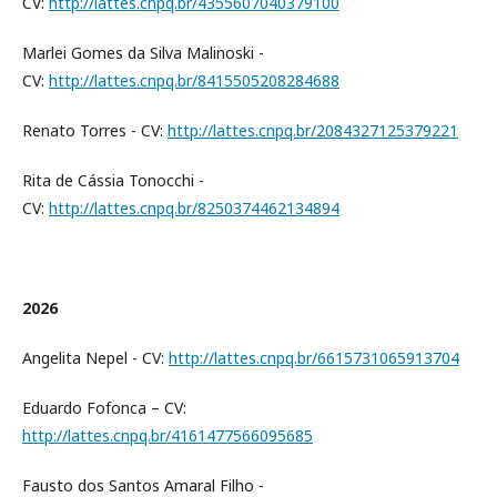
CV:
http://lattes.cnpq.br/4355607040379100
Marlei Gomes da Silva Malinoski -
CV:
http://lattes.cnpq.br/8415505208284688
Renato Torres - CV:
http://lattes.cnpq.br/2084327125379221
Rita de Cássia Tonocchi -
CV:
http://lattes.cnpq.br/8250374462134894
2026
Angelita Nepel - CV:
http://lattes.cnpq.br/6615731065913704
Eduardo Fofonca – CV:
http://lattes.cnpq.br/4161477566095685
Fausto dos Santos Amaral Filho -