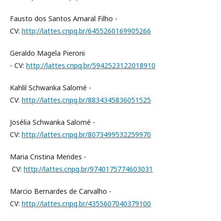
Fausto dos Santos Amaral Filho -
CV:
http://lattes.cnpq.br/6455260169905266
Geraldo Magela Pieroni
- CV:
http://lattes.cnpq.br/5942523122018910
Kahlil Schwanka Salomé -
CV:
http://lattes.cnpq.br/8834345836051525
Josélia Schwanka Salomé -
CV:
http://lattes.cnpq.br/8073499532259970
Maria Cristina Mendes -
CV:
http://lattes.cnpq.br/9740175774603031
Marcio Bernardes de Carvalho -
CV:
http://lattes.cnpq.br/4355607040379100