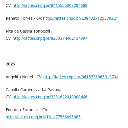
CV:
http://lattes.cnpq.br/8415505208284688
Renato Torres - CV:
http://lattes.cnpq.br/2084327125379221
Rita de Cássia Tonocchi -
CV:
http://lattes.cnpq.br/8250374462134894
2025
Angelita Nepel - CV:
http://lattes.cnpq.br/6615731065913704
Camilla Carpenezzi La Pastina –
CV:
http://lattes.cnpq.br/2231622010908446
Eduardo Fofonca – CV:
http://lattes.cnpq.br/4161477566095685