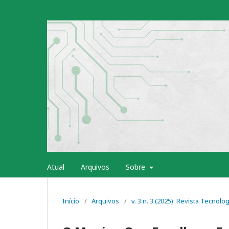
Atual
Arquivos
Sobre
Início
/
Arquivos
/
v. 3 n. 3 (2025): Revista Tecnol