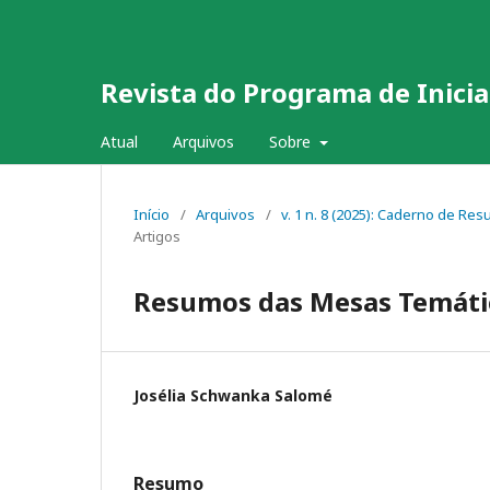
Revista do Programa de Inicia
Atual
Arquivos
Sobre
Início
/
Arquivos
/
v. 1 n. 8 (2025): Caderno de Re
Artigos
Resumos das Mesas Temátic
Josélia Schwanka Salomé
Resumo