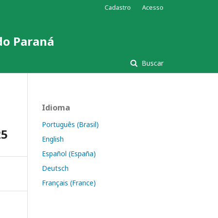
Cadastro
Acesso
 do Paraná
Buscar
Idioma
Português (Brasil)
25
English
Español (España)
Deutsch
Français (France)