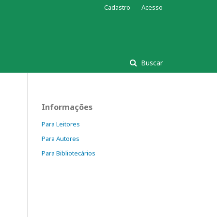
Cadastro
Acesso
Buscar
Informações
Para Leitores
Para Autores
Para Bibliotecários