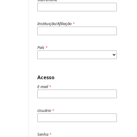
Instituição/Afiliação
*
País
*
Acesso
E-mail
*
Usuário
*
Senha
*