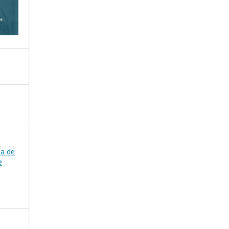
ca de
e