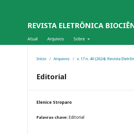
REVISTA ELETRÔNICA BIOCIÊ
Atual
Arquivos
Sobre
Início
/
Arquivos
/
v. 17 n. 40 (2024): Revista Eletr
Editorial
Elenice Stroparo
Editorial
Palavras-chave: