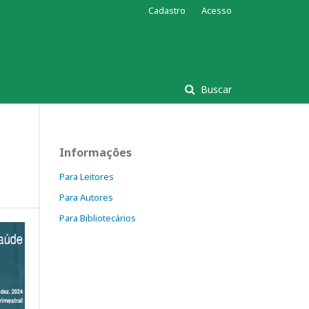
Cadastro
Acesso
Buscar
Informações
Para Leitores
Para Autores
Para Bibliotecários